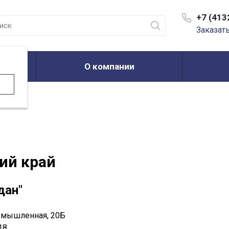
+7 (413
Заказат
О компании
й
ий край
дан"
ромышленная, 20Б
18