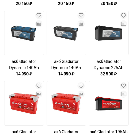
6СТ-190L
20 150 ₽
6СТ-190R
20 150 ₽
6СТ-190R болт
20 150 ₽
(516х223х223)
(516х223х223)
(516х223х223)
акб Gladiator
акб Gladiator
акб Gladiator
Dynamic 140Ah
Dynamic 140Ah
Dynamic 225Ah
6СТ-140R
14 950 ₽
6СТ-140L
14 950 ₽
6СТ-225L (3)
32 500 ₽
(513x189x223)
(513x189x223)
(518*275*242)
акб Gladiator
акб Gladiator
акб Gladiator 195Ah