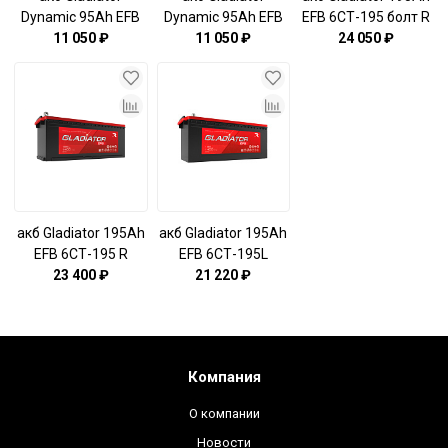
Dynamic 95Ah EFB
Dynamic 95Ah EFB
EFB 6СТ-195 болт R
11 050 ₽
6СТ-95L
6СТ-95R
11 050 ₽
(516×223×223)
24 050 ₽
(353х175х190)
(353х175х190)
акб Gladiator 195Ah
акб Gladiator 195Ah
EFB 6СТ-195 R
EFB 6СТ-195L
(516×223×223)
23 400 ₽
(516×223×223)
21 220 ₽
Компания
О компании
Новости